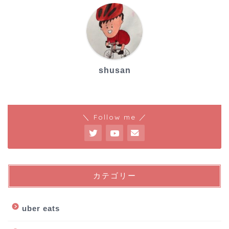
shusan
＼ Follow me ／
カテゴリー
uber eats