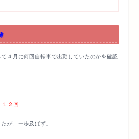
離
って４月に何回自転車で出勤していたのかを確認
１２回
したが、一歩及ばず。