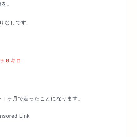
離を。
りなしです。
９６キロ
をⅠヶ月で走ったことになります。
nsored Link