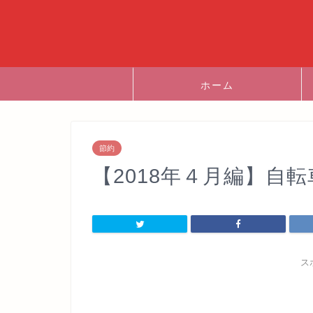
ホーム
節約
【2018年４月編】自
ス