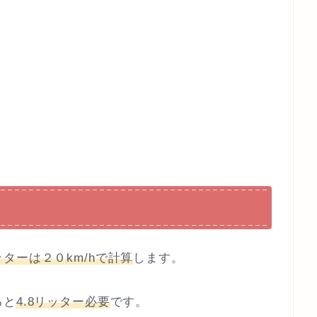
ターは２０km/hで計算
します。
ると
4.8リッター必要
です。