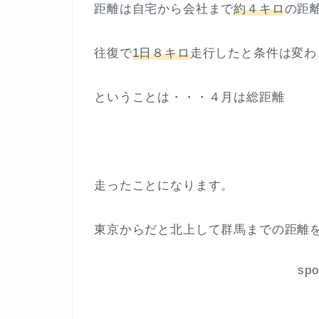
距離は自宅から会社まで
約４キロ
の距
往復で
1日８キロ
走行したと条件は変わ
ということは・・・４月は総距離
走ったことになります。
東京からだと北上して群馬までの距離
spo