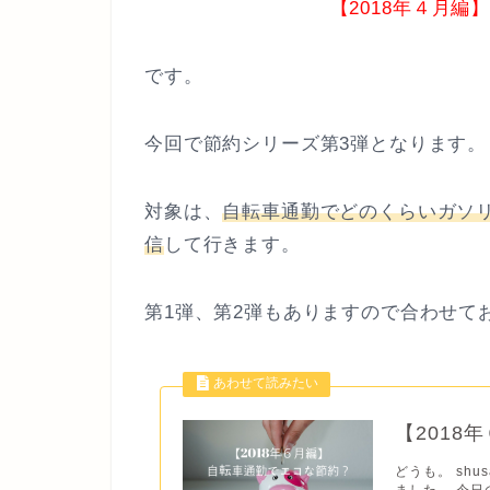
【2018年４月
です。
今回で節約シリーズ第3弾となります。
対象は、
自転車通勤でどのくらいガソ
信
して行きます。
第1弾、第2弾もありますので合わせて
【201
どうも。 sh
ました。 今日の